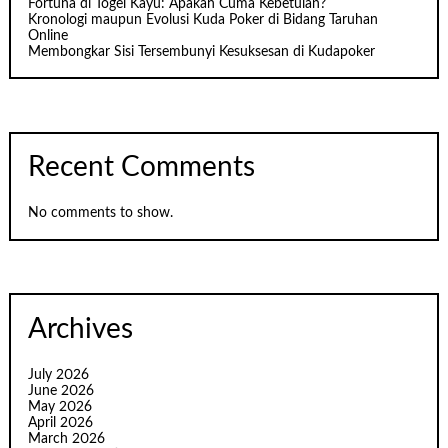
Fortuna di Togel Kayu: Apakah Cuma Kebetulan?
Kronologi maupun Evolusi Kuda Poker di Bidang Taruhan
Online
Membongkar Sisi Tersembunyi Kesuksesan di Kudapoker
Recent Comments
No comments to show.
Archives
July 2026
June 2026
May 2026
April 2026
March 2026