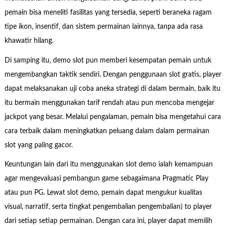
pemain bisa meneliti fasilitas yang tersedia, seperti beraneka ragam
tipe ikon, insentif, dan sistem permainan lainnya, tanpa ada rasa
khawatir hilang.
Di samping itu, demo slot pun memberi kesempatan pemain untuk
mengembangkan taktik sendiri. Dengan penggunaan slot gratis, player
dapat melaksanakan uji coba aneka strategi di dalam bermain, baik itu
itu bermain menggunakan tarif rendah atau pun mencoba mengejar
jackpot yang besar. Melalui pengalaman, pemain bisa mengetahui cara
cara terbaik dalam meningkatkan peluang dalam dalam permainan
slot yang paling gacor.
Keuntungan lain dari itu menggunakan slot demo ialah kemampuan
agar mengevaluasi pembangun game sebagaimana Pragmatic Play
atau pun PG. Lewat slot demo, pemain dapat mengukur kualitas
visual, narratif, serta tingkat pengembalian pengembalian) to player
dari setiap setiap permainan. Dengan cara ini, player dapat memilih