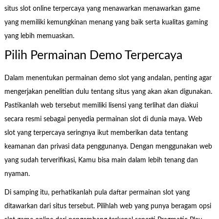
situs slot online terpercaya yang menawarkan menawarkan game
yang memiliki kemungkinan menang yang baik serta kualitas gaming
yang lebih memuaskan.
Pilih Permainan Demo Terpercaya
Dalam menentukan permainan demo slot yang andalan, penting agar
mengerjakan penelitian dulu tentang situs yang akan akan digunakan.
Pastikanlah web tersebut memiliki lisensi yang terlihat dan diakui
secara resmi sebagai penyedia permainan slot di dunia maya. Web
slot yang terpercaya seringnya ikut memberikan data tentang
keamanan dan privasi data penggunanya. Dengan menggunakan web
yang sudah terverifikasi, Kamu bisa main dalam lebih tenang dan
nyaman.
Di samping itu, perhatikanlah pula daftar permainan slot yang
ditawarkan dari situs tersebut. Pilihlah web yang punya beragam opsi