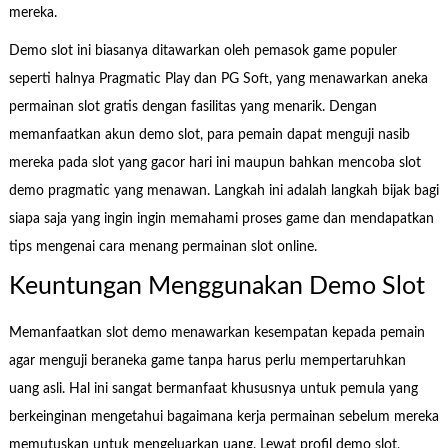
mereka.
Demo slot ini biasanya ditawarkan oleh pemasok game populer
seperti halnya Pragmatic Play dan PG Soft, yang menawarkan aneka
permainan slot gratis dengan fasilitas yang menarik. Dengan
memanfaatkan akun demo slot, para pemain dapat menguji nasib
mereka pada slot yang gacor hari ini maupun bahkan mencoba slot
demo pragmatic yang menawan. Langkah ini adalah langkah bijak bagi
siapa saja yang ingin ingin memahami proses game dan mendapatkan
tips mengenai cara menang permainan slot online.
Keuntungan Menggunakan Demo Slot
Memanfaatkan slot demo menawarkan kesempatan kepada pemain
agar menguji beraneka game tanpa harus perlu mempertaruhkan
uang asli. Hal ini sangat bermanfaat khususnya untuk pemula yang
berkeinginan mengetahui bagaimana kerja permainan sebelum mereka
memutuskan untuk mengeluarkan uang. Lewat profil demo slot,