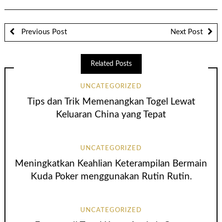
Previous Post
Next Post
Related Posts
UNCATEGORIZED
Tips dan Trik Memenangkan Togel Lewat
Keluaran China yang Tepat
UNCATEGORIZED
Meningkatkan Keahlian Keterampilan Bermain
Kuda Poker menggunakan Rutin Rutin.
UNCATEGORIZED