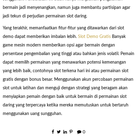
bermain jadi menyenangkan, namun juga membantu partisipan agar
jadi tekun di perjudian permainan slot daring.
Yang terakhir, memanfaatkan fitur-fitur yang ditawarkan dari slot
demo dapat memberikan imbalan lebih.
Slot Demo Gratis
Banyak
game mesin modern memberikan opsi agar bermain dengan
persentase pengembalian yang tinggi atau bahkan jenis volatil. Pemain
dapat memilih permainan yang menawarkan potensi kemenangan
yang lebih baik, contohnya slot terkena hari ini atau permainan slot
gratis dengan bonus besar. Menggunakan akun percobaan permainan
slot untuk latihan dan menguji dengan strategi yang beragam akan
menyiapkan pemain dengan baik untuk bermain di permainan slot
daring yang terpercaya ketika mereka memutuskan untuk bertaruh
menggunakan uang sungguhan.
0