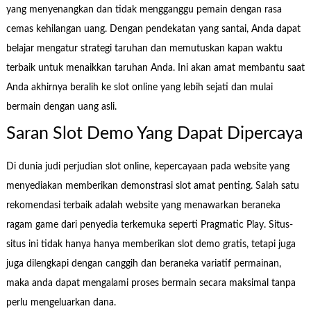
yang menyenangkan dan tidak mengganggu pemain dengan rasa
cemas kehilangan uang. Dengan pendekatan yang santai, Anda dapat
belajar mengatur strategi taruhan dan memutuskan kapan waktu
terbaik untuk menaikkan taruhan Anda. Ini akan amat membantu saat
Anda akhirnya beralih ke slot online yang lebih sejati dan mulai
bermain dengan uang asli.
Saran Slot Demo Yang Dapat Dipercaya
Di dunia judi perjudian slot online, kepercayaan pada website yang
menyediakan memberikan demonstrasi slot amat penting. Salah satu
rekomendasi terbaik adalah website yang menawarkan beraneka
ragam game dari penyedia terkemuka seperti Pragmatic Play. Situs-
situs ini tidak hanya hanya memberikan slot demo gratis, tetapi juga
juga dilengkapi dengan canggih dan beraneka variatif permainan,
maka anda dapat mengalami proses bermain secara maksimal tanpa
perlu mengeluarkan dana.