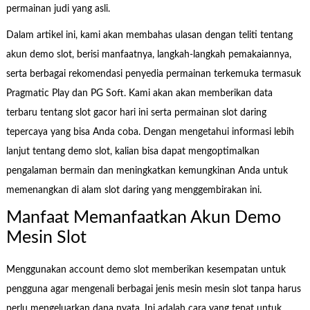
permainan judi yang asli.
Dalam artikel ini, kami akan membahas ulasan dengan teliti tentang
akun demo slot, berisi manfaatnya, langkah-langkah pemakaiannya,
serta berbagai rekomendasi penyedia permainan terkemuka termasuk
Pragmatic Play dan PG Soft. Kami akan akan memberikan data
terbaru tentang slot gacor hari ini serta permainan slot daring
tepercaya yang bisa Anda coba. Dengan mengetahui informasi lebih
lanjut tentang demo slot, kalian bisa dapat mengoptimalkan
pengalaman bermain dan meningkatkan kemungkinan Anda untuk
memenangkan di alam slot daring yang menggembirakan ini.
Manfaat Memanfaatkan Akun Demo
Mesin Slot
Menggunakan account demo slot memberikan kesempatan untuk
pengguna agar mengenali berbagai jenis mesin mesin slot tanpa harus
perlu mengeluarkan dana nyata. Ini adalah cara yang tepat untuk