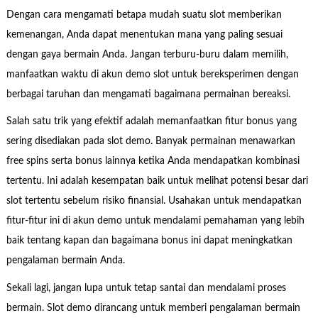
Dengan cara mengamati betapa mudah suatu slot memberikan
kemenangan, Anda dapat menentukan mana yang paling sesuai
dengan gaya bermain Anda. Jangan terburu-buru dalam memilih,
manfaatkan waktu di akun demo slot untuk bereksperimen dengan
berbagai taruhan dan mengamati bagaimana permainan bereaksi.
Salah satu trik yang efektif adalah memanfaatkan fitur bonus yang
sering disediakan pada slot demo. Banyak permainan menawarkan
free spins serta bonus lainnya ketika Anda mendapatkan kombinasi
tertentu. Ini adalah kesempatan baik untuk melihat potensi besar dari
slot tertentu sebelum risiko finansial. Usahakan untuk mendapatkan
fitur-fitur ini di akun demo untuk mendalami pemahaman yang lebih
baik tentang kapan dan bagaimana bonus ini dapat meningkatkan
pengalaman bermain Anda.
Sekali lagi, jangan lupa untuk tetap santai dan mendalami proses
bermain. Slot demo dirancang untuk memberi pengalaman bermain