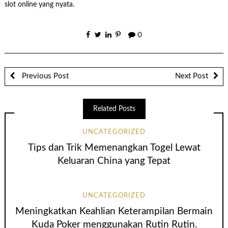
slot online yang nyata.
0
Previous Post
Next Post
Related Posts
UNCATEGORIZED
Tips dan Trik Memenangkan Togel Lewat
Keluaran China yang Tepat
UNCATEGORIZED
Meningkatkan Keahlian Keterampilan Bermain
Kuda Poker menggunakan Rutin Rutin.