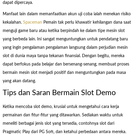
dapat dipercaya.
Manfaat lain dalam memanfaatkan akun uji coba ialah menekan risiko
kekalahan.
Spaceman
Pemain tak perlu khawatir kehilangan dana saat
menguji game baru atau ketika berpindah ke dalam tipe mesin slot
yang berbeda lain. Ini sangat menguntungkan untuk pendatang baru
yang ingin pengalaman pengalaman langsung dalam perjudian mesin
slot di dunia maya tanpa tekanan finansial. Dengan begitu, mereka
dapat berfokus pada belajar dan bersenang-senang, membuat proses
bermain mesin slot menjadi positif dan menguntungkan pada masa
yang akan datang.
Tips dan Saran Bermain Slot Demo
Ketika mencoba slot demo, krusial untuk mengetahui cara kerja
permainan dan fitur-fitur yang ditawarkan. Sediakan waktu untuk
meneliti berbagai jenis slot yang tersedia, contohnya slot dari
Pragmatic Play dari PG Soft, dan ketahui perbedaan antara mereka.