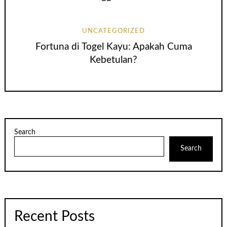
UNCATEGORIZED
Fortuna di Togel Kayu: Apakah Cuma
Kebetulan?
Search
Search
Recent Posts