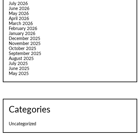
July 2026
June 2026
May 2026
April 2026
March 2026
February 2026
January 2026
December 2025
November 2025
October 2025
September 2025
August 2025
July 2025
June 2025
May 2025
Categories
Uncategorized