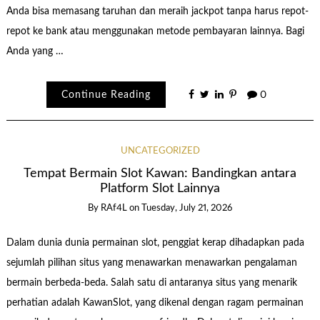
Anda bisa memasang taruhan dan meraih jackpot tanpa harus repot-
repot ke bank atau menggunakan metode pembayaran lainnya. Bagi
Anda yang …
Continue Reading
0
UNCATEGORIZED
Tempat Bermain Slot Kawan: Bandingkan antara
Platform Slot Lainnya
By
RAf4L
on
Tuesday, July 21, 2026
Dalam dunia dunia permainan slot, penggiat kerap dihadapkan pada
sejumlah pilihan situs yang menawarkan menawarkan pengalaman
bermain berbeda-beda. Salah satu di antaranya situs yang menarik
perhatian adalah KawanSlot, yang dikenal dengan ragam permainan