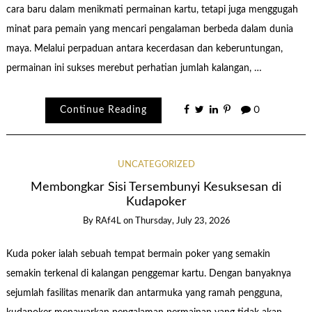
cara baru dalam menikmati permainan kartu, tetapi juga menggugah
minat para pemain yang mencari pengalaman berbeda dalam dunia
maya. Melalui perpaduan antara kecerdasan dan keberuntungan,
permainan ini sukses merebut perhatian jumlah kalangan, …
Continue Reading
0
UNCATEGORIZED
Membongkar Sisi Tersembunyi Kesuksesan di
Kudapoker
By
RAf4L
on
Thursday, July 23, 2026
Kuda poker ialah sebuah tempat bermain poker yang semakin
semakin terkenal di kalangan penggemar kartu. Dengan banyaknya
sejumlah fasilitas menarik dan antarmuka yang ramah pengguna,