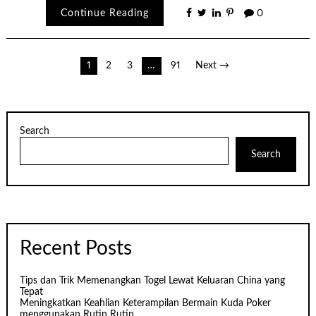
Continue Reading
0
Posts
1
2
3
…
91
Next →
pagination
Search
Search
Recent Posts
Tips dan Trik Memenangkan Togel Lewat Keluaran China yang
Tepat
Meningkatkan Keahlian Keterampilan Bermain Kuda Poker
menggunakan Rutin Rutin.