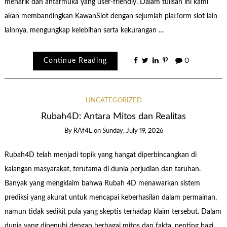
menarik dan antarmuka yang user-friendly. Dalam tulisan ini kami
akan membandingkan KawanSlot dengan sejumlah platform slot lain
lainnya, mengungkap kelebihan serta kekurangan …
Continue Reading
0
UNCATEGORIZED
Rubah4D: Antara Mitos dan Realitas
By
RAf4L
on
Sunday, July 19, 2026
Rubah4D telah menjadi topik yang hangat diperbincangkan di
kalangan masyarakat, terutama di dunia perjudian dan taruhan.
Banyak yang mengklaim bahwa Rubah 4D menawarkan sistem
prediksi yang akurat untuk mencapai keberhasilan dalam permainan,
namun tidak sedikit pula yang skeptis terhadap klaim tersebut. Dalam
dunia yang dipenuhi dengan berbagai mitos dan fakta, penting bagi