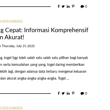
0
CATEGORIZED
ing Cepat: Informasi Komprehensif
n Akurat!
n
Thursday, July 31, 2025
 togel Sgp telah salah satu salah satu pilihan bagi banyak
an serta kemudahan yang yang, togel daring memberikan
ebih lagi, dengan adanya data terbaru mengenai keluaran
t dan akurat angka-angka angka-angka. Togel …
0
CATEGORIZED