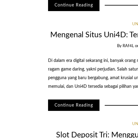
Continue Reading
UN
Mengenal Situs Uni4D: Te
By
RAf4L
o
Di dalam era digital sekarang ini, banyak oran
ragam game daring, yakni perjudian. Salah sat
pengguna yang baru bergabung, amat krusial 
memulai, dan Uni4D tersedia sebagai pilihan y
Continue Reading
UN
Slot Deposit Tri: Mengg