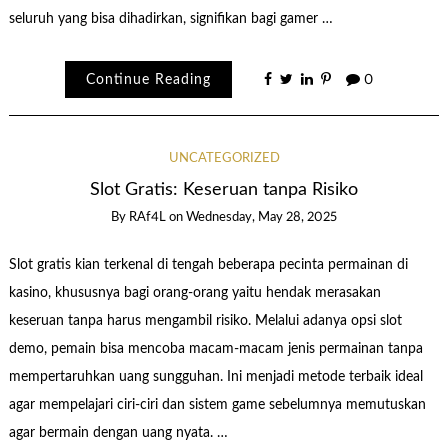
seluruh yang bisa dihadirkan, signifikan bagi gamer …
Continue Reading
0
UNCATEGORIZED
Slot Gratis: Keseruan tanpa Risiko
By
RAf4L
on
Wednesday, May 28, 2025
Slot gratis kian terkenal di tengah beberapa pecinta permainan di
kasino, khususnya bagi orang-orang yaitu hendak merasakan
keseruan tanpa harus mengambil risiko. Melalui adanya opsi slot
demo, pemain bisa mencoba macam-macam jenis permainan tanpa
mempertaruhkan uang sungguhan. Ini menjadi metode terbaik ideal
agar mempelajari ciri-ciri dan sistem game sebelumnya memutuskan
agar bermain dengan uang nyata. …