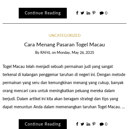
Continue Reading
0
UNCATEGORIZED
Cara Menang Pasaran Togel Macau
By
RAf4L
on
Monday, May 26, 2025
Togel Macau telah menjadi sebuah permainan judi yang sangat
terkenal di kalangan penggemar taruhan di negeri ini. Dengan metode
permainan yang seru dan kemungkinan menang yang cukup, banyak
orang mencari cara untuk meningkatkan peluang mereka dalam
berjudi. Dalam artikel ini kita akan beragam strategi dan tips yang
dapat menuntun Anda dalam memenangkan taruhan Togel Macau. …
Continue Reading
0