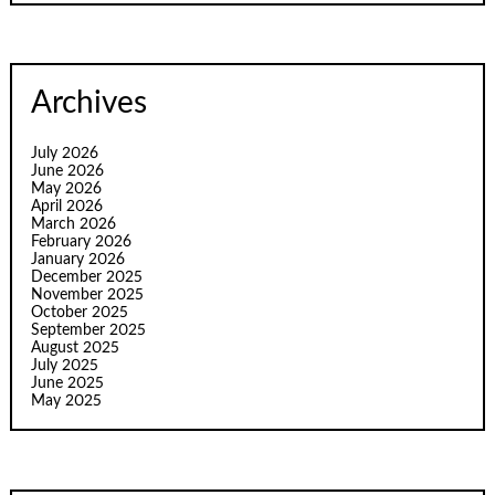
Archives
July 2026
June 2026
May 2026
April 2026
March 2026
February 2026
January 2026
December 2025
November 2025
October 2025
September 2025
August 2025
July 2025
June 2025
May 2025