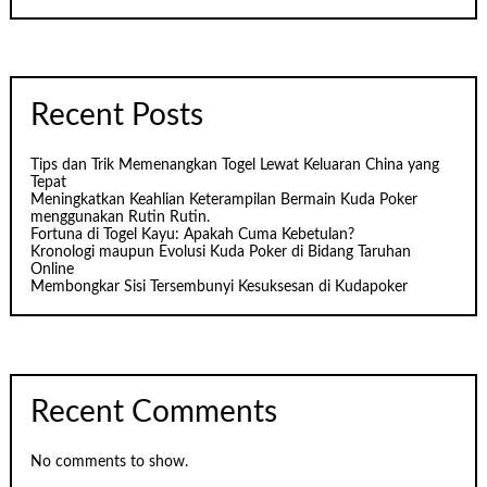
Recent Posts
Tips dan Trik Memenangkan Togel Lewat Keluaran China yang
Tepat
Meningkatkan Keahlian Keterampilan Bermain Kuda Poker
menggunakan Rutin Rutin.
Fortuna di Togel Kayu: Apakah Cuma Kebetulan?
Kronologi maupun Evolusi Kuda Poker di Bidang Taruhan
Online
Membongkar Sisi Tersembunyi Kesuksesan di Kudapoker
Recent Comments
No comments to show.