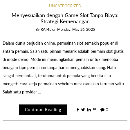
UNCATEGORIZED
Menyesuaikan dengan Game Slot Tanpa Biaya:
Strategi Kemenangan
By
RAf4L
on
Monday, May 26, 2025
Dalam dunia perjudian online, permainan slot semakin populer di
antara pemain. Salah satu pilihan menarik adalah bermain slot gratis
di mode demo. Mode ini memungkinkan pemain untuk mencoba
beragam tipe permainan tanpa harus menghabiskan uang. Hal ini
sangat bermanfaat, terutama untuk pemula yang bercita-cita
mengerti cara kerja permainan sebelum melaksanakan taruhan yaitu.
Salah satu provider …
Continue Reading
0