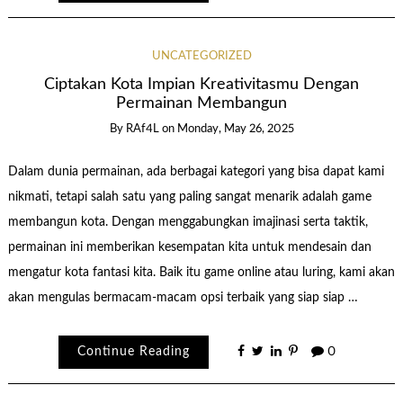
UNCATEGORIZED
Ciptakan Kota Impian Kreativitasmu Dengan
Permainan Membangun
By
RAf4L
on
Monday, May 26, 2025
Dalam dunia permainan, ada berbagai kategori yang bisa dapat kami
nikmati, tetapi salah satu yang paling sangat menarik adalah game
membangun kota. Dengan menggabungkan imajinasi serta taktik,
permainan ini memberikan kesempatan kita untuk mendesain dan
mengatur kota fantasi kita. Baik itu game online atau luring, kami akan
akan mengulas bermacam-macam opsi terbaik yang siap siap …
Continue Reading
0