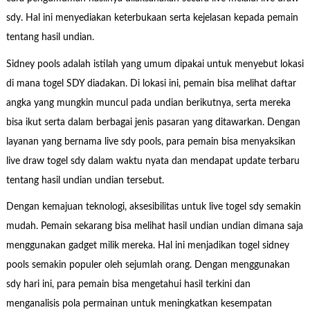
sdy. Hal ini menyediakan keterbukaan serta kejelasan kepada pemain
tentang hasil undian.
Sidney pools adalah istilah yang umum dipakai untuk menyebut lokasi
di mana togel SDY diadakan. Di lokasi ini, pemain bisa melihat daftar
angka yang mungkin muncul pada undian berikutnya, serta mereka
bisa ikut serta dalam berbagai jenis pasaran yang ditawarkan. Dengan
layanan yang bernama live sdy pools, para pemain bisa menyaksikan
live draw togel sdy dalam waktu nyata dan mendapat update terbaru
tentang hasil undian undian tersebut.
Dengan kemajuan teknologi, aksesibilitas untuk live togel sdy semakin
mudah. Pemain sekarang bisa melihat hasil undian undian dimana saja
menggunakan gadget milik mereka. Hal ini menjadikan togel sidney
pools semakin populer oleh sejumlah orang. Dengan menggunakan
sdy hari ini, para pemain bisa mengetahui hasil terkini dan
menganalisis pola permainan untuk meningkatkan kesempatan