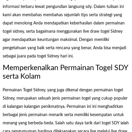
informasi terbaru lewat pengundian langsung sdy. Dalam tulisan ini
kami akan membahas membahas sejumlah tips serta strategi yang
dapat menolong Anda mendapatkan keberhasilan dalam permainan
togel sidney, serta bagaimana menggunakan live draw togel Sidney
agar mendapatkan keuntungan maksimal. Dengan memiliki
pengetahuan yang baik serta rencana yang benar, Anda bisa menjadi
sebagai juara pada togel Sidney hari ini.
Memperkenalkan Permainan Togel SDY
serta Kolam
Permainan Togel Sidney, yang juga dikenal dengan permainan togel
Sidney, merupakan sebuah jenis permainan togel yang cukup populer
di kalangan kalangan penikmatnya. Permainan ini ini menghadirkan
berbagai jenis permainan menarik serta memiliki kesempatan untuk
menang yang berbeda-beda. Salah satu daya tarik dari togel SDY ialah
cara pengumuman hasilnya dilaksanakan secara live melalui live draw