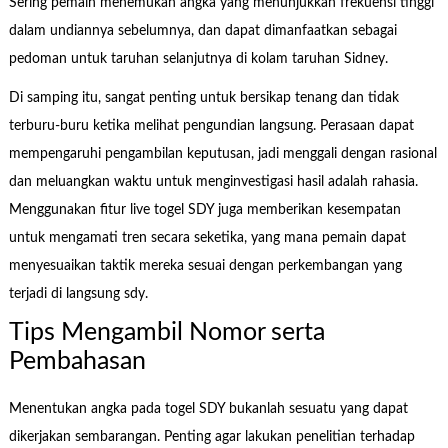
Sering pemain menemukan angka yang menunjukkan frekuensi tinggi
dalam undiannya sebelumnya, dan dapat dimanfaatkan sebagai
pedoman untuk taruhan selanjutnya di kolam taruhan Sidney.
Di samping itu, sangat penting untuk bersikap tenang dan tidak
terburu-buru ketika melihat pengundian langsung. Perasaan dapat
mempengaruhi pengambilan keputusan, jadi menggali dengan rasional
dan meluangkan waktu untuk menginvestigasi hasil adalah rahasia.
Menggunakan fitur live togel SDY juga memberikan kesempatan
untuk mengamati tren secara seketika, yang mana pemain dapat
menyesuaikan taktik mereka sesuai dengan perkembangan yang
terjadi di langsung sdy.
Tips Mengambil Nomor serta
Pembahasan
Menentukan angka pada togel SDY bukanlah sesuatu yang dapat
dikerjakan sembarangan. Penting agar lakukan penelitian terhadap