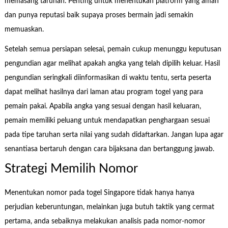
memasang taruhan. Penting untuk menentukan platform yang aman
dan punya reputasi baik supaya proses bermain jadi semakin
memuaskan.
Setelah semua persiapan selesai, pemain cukup menunggu keputusan
pengundian agar melihat apakah angka yang telah dipilih keluar. Hasil
pengundian seringkali diinformasikan di waktu tentu, serta peserta
dapat melihat hasilnya dari laman atau program togel yang para
pemain pakai. Apabila angka yang sesuai dengan hasil keluaran,
pemain memiliki peluang untuk mendapatkan penghargaan sesuai
pada tipe taruhan serta nilai yang sudah didaftarkan. Jangan lupa agar
senantiasa bertaruh dengan cara bijaksana dan bertanggung jawab.
Strategi Memilih Nomor
Menentukan nomor pada togel Singapore tidak hanya hanya
perjudian keberuntungan, melainkan juga butuh taktik yang cermat
pertama, anda sebaiknya melakukan analisis pada nomor-nomor