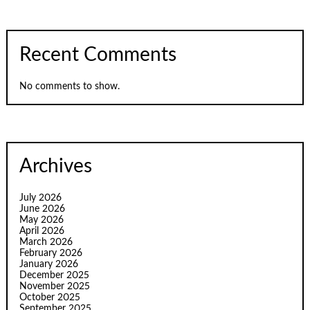
Recent Comments
No comments to show.
Archives
July 2026
June 2026
May 2026
April 2026
March 2026
February 2026
January 2026
December 2025
November 2025
October 2025
September 2025