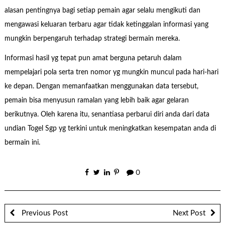
alasan pentingnya bagi setiap pemain agar selalu mengikuti dan
mengawasi keluaran terbaru agar tidak ketinggalan informasi yang
mungkin berpengaruh terhadap strategi bermain mereka.
Informasi hasil yg tepat pun amat berguna petaruh dalam
mempelajari pola serta tren nomor yg mungkin muncul pada hari-hari
ke depan. Dengan memanfaatkan menggunakan data tersebut,
pemain bisa menyusun ramalan yang lebih baik agar gelaran
berikutnya. Oleh karena itu, senantiasa perbarui diri anda dari data
undian Togel Sgp yg terkini untuk meningkatkan kesempatan anda di
bermain ini.
0
Previous Post
Next Post