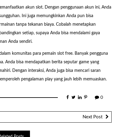
 memanfaatkan akun slot. Dengan penggunaan akun ini, Anda
 sungguhan. Ini juga memungkinkan Anda pun bisa
ermainan tanpa tekanan biaya. Cobalah menetapkan
andingkan setiap, supaya Anda bisa mendalami gaya
inan Anda sendiri.
 dalam komunitas para pemain slot free. Banyak pengguna
una. Anda bisa mendapatkan berita seputar game yang
 mahiri. Dengan interaksi, Anda juga bisa mencari saran
memperoleh pengalaman play yang jauh lebih memuaskan.
0
Next Post
Related Posts