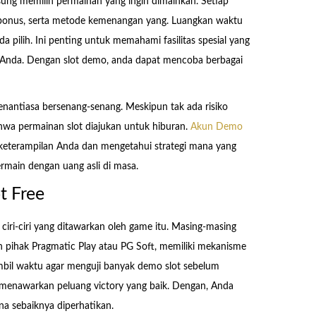
ng memilih permainan yang ingin dimainkan. Setiap
r bonus, serta metode kemenangan yang. Luangkan waktu
 pilih. Ini penting untuk memahami fasilitas spesial yang
Anda. Dengan slot demo, anda dapat mencoba berbagai
enantiasa bersenang-senang. Meskipun tak ada risiko
hwa permainan slot diajukan untuk hiburan.
Akun Demo
eterampilan Anda dan mengetahui strategi mana yang
ermain dengan uang asli di masa.
t Free
 ciri-ciri yang ditawarkan oleh game itu. Masing-masing
h pihak Pragmatic Play atau PG Soft, memiliki mekanisme
mbil waktu agar menguji banyak demo slot sebelum
menawarkan peluang victory yang baik. Dengan, Anda
a sebaiknya diperhatikan.