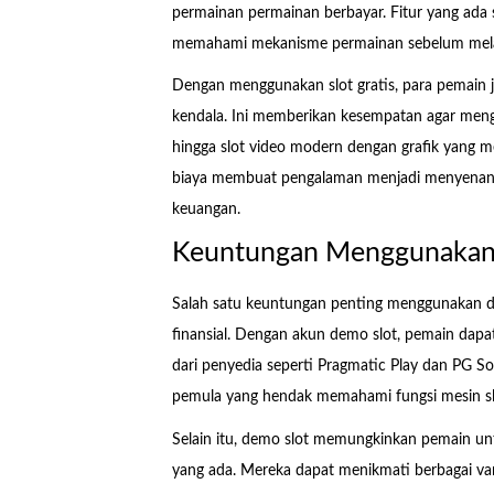
permainan permainan berbayar. Fitur yang ad
memahami mekanisme permainan sebelum melak
Dengan menggunakan slot gratis, para pemain j
kendala. Ini memberikan kesempatan agar mengete
hingga slot video modern dengan grafik yang 
biaya membuat pengalaman menjadi menyenangk
keuangan.
Keuntungan Menggunakan
Salah satu keuntungan penting menggunakan de
finansial. Dengan akun demo slot, pemain dap
dari penyedia seperti Pragmatic Play dan PG S
pemula yang hendak memahami fungsi mesin slo
Selain itu, demo slot memungkinkan pemain u
yang ada. Mereka dapat menikmati berbagai vari