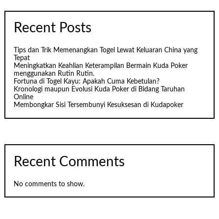
Recent Posts
Tips dan Trik Memenangkan Togel Lewat Keluaran China yang
Tepat
Meningkatkan Keahlian Keterampilan Bermain Kuda Poker
menggunakan Rutin Rutin.
Fortuna di Togel Kayu: Apakah Cuma Kebetulan?
Kronologi maupun Evolusi Kuda Poker di Bidang Taruhan
Online
Membongkar Sisi Tersembunyi Kesuksesan di Kudapoker
Recent Comments
No comments to show.