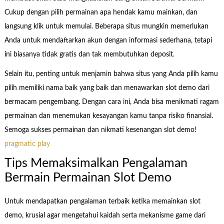
Cukup dengan pilih permainan apa hendak kamu mainkan, dan
langsung klik untuk memulai. Beberapa situs mungkin memerlukan
Anda untuk mendaftarkan akun dengan informasi sederhana, tetapi
ini biasanya tidak gratis dan tak membutuhkan deposit.
Selain itu, penting untuk menjamin bahwa situs yang Anda pilih kamu
pilih memiliki nama baik yang baik dan menawarkan slot demo dari
bermacam pengembang. Dengan cara ini, Anda bisa menikmati ragam
permainan dan menemukan kesayangan kamu tanpa risiko finansial.
Semoga sukses permainan dan nikmati kesenangan slot demo!
pragmatic play
Tips Memaksimalkan Pengalaman
Bermain Permainan Slot Demo
Untuk mendapatkan pengalaman terbaik ketika memainkan slot
demo, krusial agar mengetahui kaidah serta mekanisme game dari