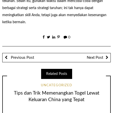
tekanan. Selain itu, gunakan waktu dalam mencoba-coba dengan
berbagai strategi serta strategi taruhan; ini tak hanya dapat
meningkatkan skill Anda, tetapi juga akan menyediakan kesenangan
ketika bermain.
0
Previous Post
Next Post
Related Posts
UNCATEGORIZED
Tips dan Trik Memenangkan Togel Lewat
Keluaran China yang Tepat