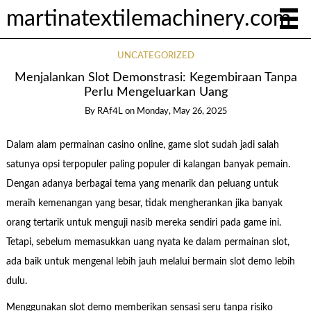
martinatextilemachinery.com
UNCATEGORIZED
Menjalankan Slot Demonstrasi: Kegembiraan Tanpa
Perlu Mengeluarkan Uang
By
RAf4L
on
Monday, May 26, 2025
Dalam alam permainan casino online, game slot sudah jadi salah
satunya opsi terpopuler paling populer di kalangan banyak pemain.
Dengan adanya berbagai tema yang menarik dan peluang untuk
meraih kemenangan yang besar, tidak mengherankan jika banyak
orang tertarik untuk menguji nasib mereka sendiri pada game ini.
Tetapi, sebelum memasukkan uang nyata ke dalam permainan slot,
ada baik untuk mengenal lebih jauh melalui bermain slot demo lebih
dulu.
Menggunakan slot demo memberikan sensasi seru tanpa risiko