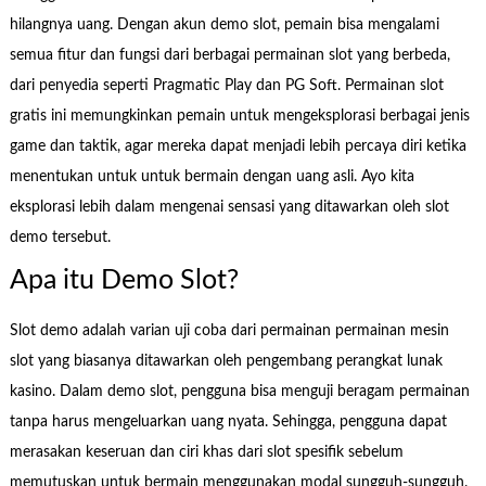
hilangnya uang. Dengan akun demo slot, pemain bisa mengalami
semua fitur dan fungsi dari berbagai permainan slot yang berbeda,
dari penyedia seperti Pragmatic Play dan PG Soft. Permainan slot
gratis ini memungkinkan pemain untuk mengeksplorasi berbagai jenis
game dan taktik, agar mereka dapat menjadi lebih percaya diri ketika
menentukan untuk untuk bermain dengan uang asli. Ayo kita
eksplorasi lebih dalam mengenai sensasi yang ditawarkan oleh slot
demo tersebut.
Apa itu Demo Slot?
Slot demo adalah varian uji coba dari permainan permainan mesin
slot yang biasanya ditawarkan oleh pengembang perangkat lunak
kasino. Dalam demo slot, pengguna bisa menguji beragam permainan
tanpa harus mengeluarkan uang nyata. Sehingga, pengguna dapat
merasakan keseruan dan ciri khas dari slot spesifik sebelum
memutuskan untuk bermain menggunakan modal sungguh-sungguh.