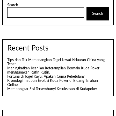
Search
Search
Recent Posts
Tips dan Trik Memenangkan Togel Lewat Keluaran China yang
Tepat
Meningkatkan Keahlian Keterampilan Bermain Kuda Poker
menggunakan Rutin Rutin.
Fortuna di Togel Kayu: Apakah Cuma Kebetulan?
Kronologi maupun Evolusi Kuda Poker di Bidang Taruhan
Online
Membongkar Sisi Tersembunyi Kesuksesan di Kudapoker