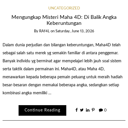
UNCATEGORIZED
Mengungkap Misteri Maha 4D: Di Balik Angka
Keberuntungan
By
RAf4L
on
Saturday, June 13, 2026
Dalam dunia perjudian dan bilangan keberuntungan, Maha4D telah
sebagai salah satu merek yg semakin familiar di antara penggemar.
Banyak individu yg berminat agar mempelajari lebih jauh soal sistem
serta taktik dalam permainan ini. Maha4D, atau Maha 4D,
menawarkan kepada beberapa pemain peluang untuk meraih hadiah
besar-besaran dengan memakai beberapa angka, sedangkan setiap
kombinasi angka memiliki …
Continue Reading
0