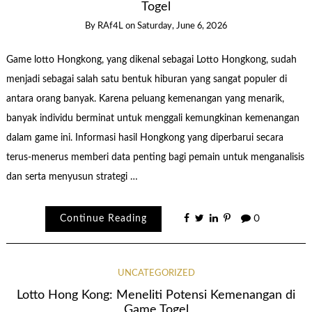
Togel
By
RAf4L
on
Saturday, June 6, 2026
Game lotto Hongkong, yang dikenal sebagai Lotto Hongkong, sudah
menjadi sebagai salah satu bentuk hiburan yang sangat populer di
antara orang banyak. Karena peluang kemenangan yang menarik,
banyak individu berminat untuk menggali kemungkinan kemenangan
dalam game ini. Informasi hasil Hongkong yang diperbarui secara
terus-menerus memberi data penting bagi pemain untuk menganalisis
dan serta menyusun strategi …
Continue Reading
0
UNCATEGORIZED
Lotto Hong Kong: Meneliti Potensi Kemenangan di
Game Togel