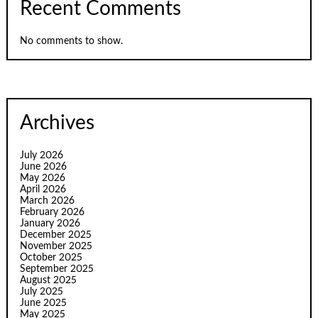
Recent Comments
No comments to show.
Archives
July 2026
June 2026
May 2026
April 2026
March 2026
February 2026
January 2026
December 2025
November 2025
October 2025
September 2025
August 2025
July 2025
June 2025
May 2025