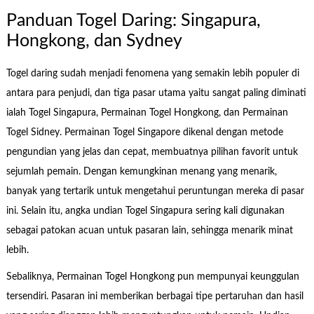
Panduan Togel Daring: Singapura,
Hongkong, dan Sydney
Togel daring sudah menjadi fenomena yang semakin lebih populer di
antara para penjudi, dan tiga pasar utama yaitu sangat paling diminati
ialah Togel Singapura, Permainan Togel Hongkong, dan Permainan
Togel Sidney. Permainan Togel Singapore dikenal dengan metode
pengundian yang jelas dan cepat, membuatnya pilihan favorit untuk
sejumlah pemain. Dengan kemungkinan menang yang menarik,
banyak yang tertarik untuk mengetahui peruntungan mereka di pasar
ini. Selain itu, angka undian Togel Singapura sering kali digunakan
sebagai patokan acuan untuk pasaran lain, sehingga menarik minat
lebih.
Sebaliknya, Permainan Togel Hongkong pun mempunyai keunggulan
tersendiri. Pasaran ini memberikan berbagai tipe pertaruhan dan hasil