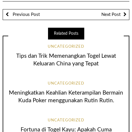
Previous Post
Next Post
Related Posts
UNCATEGORIZED
Tips dan Trik Memenangkan Togel Lewat
Keluaran China yang Tepat
UNCATEGORIZED
Meningkatkan Keahlian Keterampilan Bermain
Kuda Poker menggunakan Rutin Rutin.
UNCATEGORIZED
Fortuna di Togel Kayu: Apakah Cuma