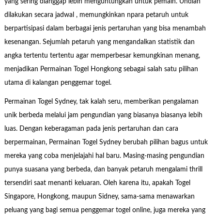
yang sering dianggap lebih menguntungkan untuk pemain. Undian
dilakukan secara jadwal , memungkinkan npara petaruh untuk
berpartisipasi dalam berbagai jenis pertaruhan yang bisa menambah
kesenangan. Sejumlah petaruh yang mengandalkan statistik dan
angka tertentu tertentu agar memperbesar kemungkinan menang,
menjadikan Permainan Togel Hongkong sebagai salah satu pilihan
utama di kalangan penggemar togel.
Permainan Togel Sydney, tak kalah seru, memberikan pengalaman
unik berbeda melalui jam pengundian yang biasanya biasanya lebih
luas. Dengan keberagaman pada jenis pertaruhan dan cara
berpermainan, Permainan Togel Sydney berubah pilihan bagus untuk
mereka yang coba menjelajahi hal baru. Masing-masing pengundian
punya suasana yang berbeda, dan banyak petaruh mengalami thrill
tersendiri saat menanti keluaran. Oleh karena itu, apakah Togel
Singapore, Hongkong, maupun Sidney, sama-sama menawarkan
peluang yang bagi semua penggemar togel online, juga mereka yang