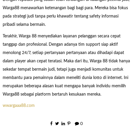
Warga88 menawarkan ketenangan bagi bagi para. Mereka bisa fokus
pada strategi judi tanpa perlu khawatir tentang safety informasi
pribadi selama bermain.
Terakhir, Warga 88 menyediakan layanan pelanggan secara cepat
tanggap dan profesional. Dengan adanya tim support siap aktif
menolong 24/7, setiap pertanyaan pertanyaan atau dihadapi dapat
dalam player akan cepat teratasi. Maka dari itu, Warga 88 tidak hanya
sekedar tempat bermain judi, tetapi juga menjadi komunitas untuk
membantu para pemainnya dalam meneliti dunia lotto di internet. Ini
merupakan beberapa alasan kuat mengapa banyak individu memilih
Warga88 sebagai platform bertaruh kesukaan mereka.
wwargaaa88.com
0