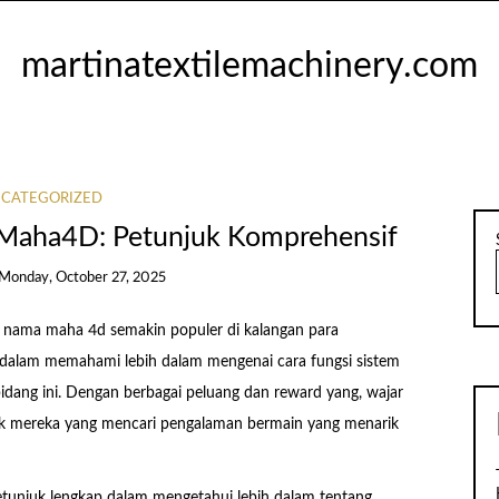
martinatextilemachinery.com
CATEGORIZED
a Maha4D: Petunjuk Komprehensif
Monday, October 27, 2025
 nama maha 4d semakin populer di kalangan para
k dalam memahami lebih dalam mengenai cara fungsi sistem
bidang ini. Dengan berbagai peluang dan reward yang, wajar
uk mereka yang mencari pengalaman bermain yang menarik
etunjuk lengkap dalam mengetahui lebih dalam tentang