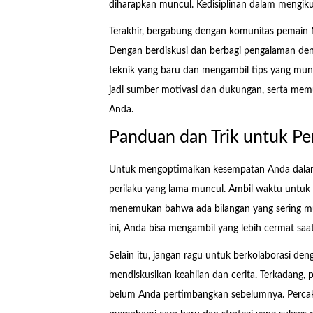
diharapkan muncul. Kedisiplinan dalam mengikuti
Terakhir, bergabung dengan komunitas pemain
Dengan berdiskusi dan berbagi pengalaman den
teknik yang baru dan mengambil tips yang mun
jadi sumber motivasi dan dukungan, serta me
Anda.
Panduan dan Trik untuk 
Untuk mengoptimalkan kesempatan Anda dalam
perilaku yang lama muncul. Ambil waktu untu
menemukan bahwa ada bilangan yang sering mu
ini, Anda bisa mengambil yang lebih cermat sa
Selain itu, jangan ragu untuk berkolaborasi de
mendiskusikan keahlian dan cerita. Terkadang, 
belum Anda pertimbangkan sebelumnya. Perca