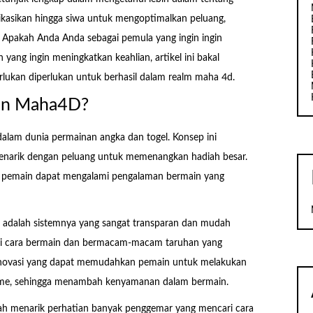
likasikan hingga siwa untuk mengoptimalkan peluang,
 Apakah Anda Anda sebagai pemula yang ingin ingin
ang ingin meningkatkan keahlian, artikel ini bakal
ukan diperlukan untuk berhasil dalam realm maha 4d.
an Maha4D?
alam dunia permainan angka dan togel. Konsep ini
narik dengan peluang untuk memenangkan hadiah besar.
n, pemain dapat mengalami pengalaman bermain yang
D adalah sistemnya yang sangat transparan dan mudah
i cara bermain dan bermacam-macam taruhan yang
 inovasi yang dapat memudahkan pemain untuk melakukan
l-time, sehingga menambah kenyamanan dalam bermain.
ah menarik perhatian banyak penggemar yang mencari cara