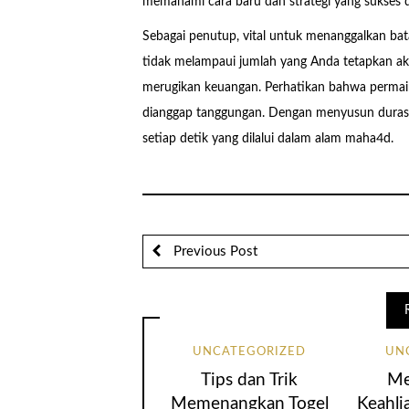
memahami cara baru dan strategi yang sukses 
Sebagai penutup, vital untuk menanggalkan ba
tidak melampaui jumlah yang Anda tetapkan a
merugikan keuangan. Perhatikan bahwa permain
dianggap tanggungan. Dengan menyusun durasi
setiap detik yang dilalui dalam alam maha4d.
Previous Post
UNCATEGORIZED
UN
Tips dan Trik
Me
Memenangkan Togel
Keahli