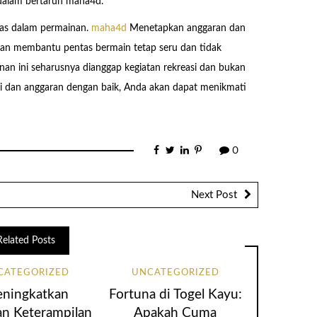
dalam bertaruh maha4d.
tas dalam permainan.
maha4d
Menetapkan anggaran dan
kan membantu pentas bermain tetap seru dan tidak
an ini seharusnya dianggap kegiatan rekreasi dan bukan
 dan anggaran dengan baik, Anda akan dapat menikmati
0
Next Post
Related Posts
CATEGORIZED
UNCATEGORIZED
ningkatkan
Fortuna di Togel Kayu:
an Keterampilan
Apakah Cuma