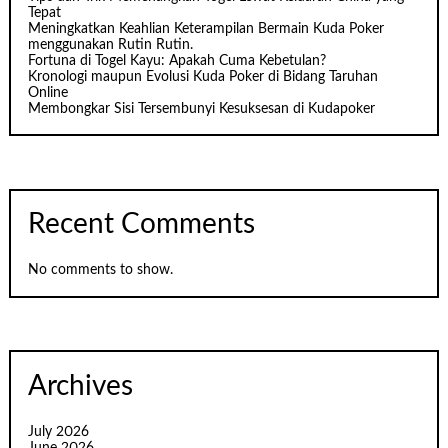
Tepat
Meningkatkan Keahlian Keterampilan Bermain Kuda Poker
menggunakan Rutin Rutin.
Fortuna di Togel Kayu: Apakah Cuma Kebetulan?
Kronologi maupun Evolusi Kuda Poker di Bidang Taruhan
Online
Membongkar Sisi Tersembunyi Kesuksesan di Kudapoker
Recent Comments
No comments to show.
Archives
July 2026
June 2026