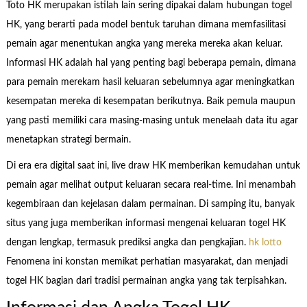
Toto HK merupakan istilah lain sering dipakai dalam hubungan togel
HK, yang berarti pada model bentuk taruhan dimana memfasilitasi
pemain agar menentukan angka yang mereka mereka akan keluar.
Informasi HK adalah hal yang penting bagi beberapa pemain, dimana
para pemain merekam hasil keluaran sebelumnya agar meningkatkan
kesempatan mereka di kesempatan berikutnya. Baik pemula maupun
yang pasti memiliki cara masing-masing untuk menelaah data itu agar
menetapkan strategi bermain.
Di era era digital saat ini, live draw HK memberikan kemudahan untuk
pemain agar melihat output keluaran secara real-time. Ini menambah
kegembiraan dan kejelasan dalam permainan. Di samping itu, banyak
situs yang juga memberikan informasi mengenai keluaran togel HK
dengan lengkap, termasuk prediksi angka dan pengkajian.
hk lotto
Fenomena ini konstan memikat perhatian masyarakat, dan menjadi
togel HK bagian dari tradisi permainan angka yang tak terpisahkan.