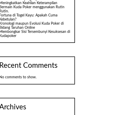
Meningkatkan Keahlian Keterampilan
Bermain Kuda Poker menggunakan Rutin
Rutin.
Fortuna di Togel Kayu: Apakah Cuma
Kebetulan?
Kronologi maupun Evolusi Kuda Poker di
Bidang Taruhan Online
Membongkar Sisi Tersembunyi Kesuksesan di
Kudapoker
Recent Comments
No comments to show.
Archives