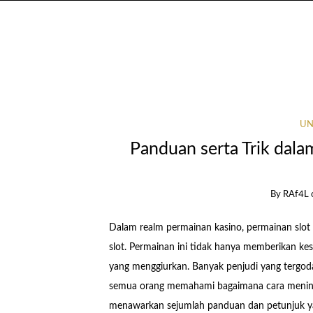
UN
Panduan serta Trik dala
By
RAf4L
Dalam realm permainan kasino, permainan slot 
slot. Permainan ini tidak hanya memberikan k
yang menggiurkan. Banyak penjudi yang tergod
semua orang memahami bagaimana cara meningk
menawarkan sejumlah panduan dan petunjuk 