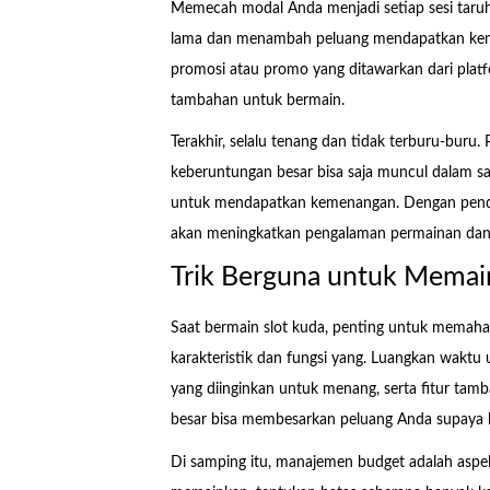
Memecah modal Anda menjadi setiap sesi taruh
lama dan menambah peluang mendapatkan kemen
promosi atau promo yang ditawarkan dari platf
tambahan untuk bermain.
Terakhir, selalu tenang dan tidak terburu-buru. 
keberuntungan besar bisa saja muncul dalam s
untuk mendapatkan kemenangan. Dengan pendeka
akan meningkatkan pengalaman permainan dan
Trik Berguna untuk Memai
Saat bermain slot kuda, penting untuk memaham
karakteristik dan fungsi yang. Luangkan waktu
yang diinginkan untuk menang, serta fitur tam
besar bisa membesarkan peluang Anda supaya b
Di samping itu, manajemen budget adalah aspek