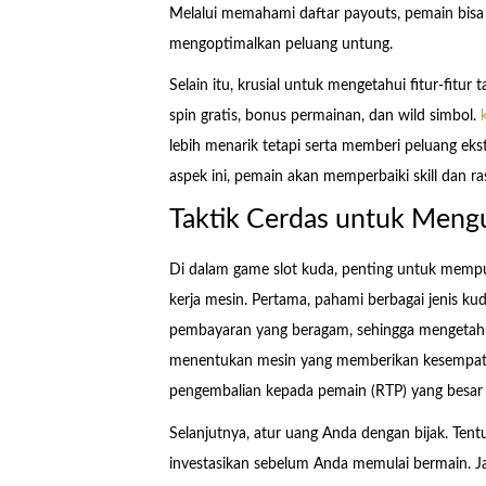
Melalui memahami daftar payouts, pemain bisa 
mengoptimalkan peluang untung.
Selain itu, krusial untuk mengetahui fitur-fitu
spin gratis, bonus permainan, dan wild simbol.
lebih menarik tetapi serta memberi peluang e
aspek ini, pemain akan memperbaiki skill dan ra
Taktik Cerdas untuk Meng
Di dalam game slot kuda, penting untuk mempu
kerja mesin. Pertama, pahami berbagai jenis kud
pembayaran yang beragam, sehingga mengetahu
menentukan mesin yang memberikan kesempatan 
pengembalian kepada pemain (RTP) yang besa
Selanjutnya, atur uang Anda dengan bijak. Ten
investasikan sebelum Anda memulai bermain. Ja