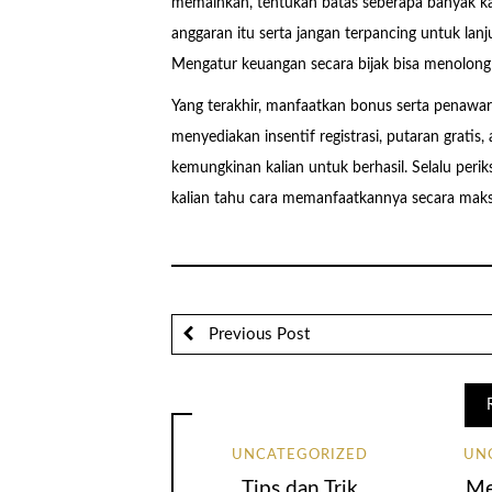
memainkan, tentukan batas seberapa banyak kal
anggaran itu serta jangan terpancing untuk lanj
Mengatur keuangan secara bijak bisa menolong
Yang terakhir, manfaatkan bonus serta penawar
menyediakan insentif registrasi, putaran grati
kemungkinan kalian untuk berhasil. Selalu peri
kalian tahu cara memanfaatkannya secara maks
Previous Post
UNCATEGORIZED
UN
Tips dan Trik
Me