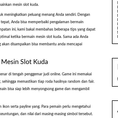
inkan mesin slot kuda.
tuk meningkatkan peluang menang Anda sendiri. Dengan
tepat, Anda bisa memperbaiki pengalaman bermain
mpatan ini, kami bakal membahas beberapa tips yang dapat
optimal ketika bermain mesin slot kuda. Sama ada Anda
ng akan disampaikan bisa membantu anda mencapai
 Mesin Slot Kuda
tenar di tengah penggemar judi online. Game ini memakai
ehingga memastikan tiap roda hasilnya random dan fair.
emain bisa siap lebih menyongsong game dan mengambil
m ikon serta payline yang. Para pemain perlu mengetahui
untungan, dan nilai dari masing-masing simbol tersebut.