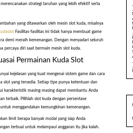
merencanakan strategi taruhan yang lebih efektif serta
r tambahan yang ditawarkan oleh mesin slot kuda, misalnya
kudaslot
Fasilitas-fasilitas ini tidak hanya membuat game
kstra demi meraih kemenangan. Dengan menyadari seluruh
sa percaya diri saat bermain mesin slot kuda.
uasai Permainan Kuda Slot
nyai kejelasan yang kuat mengenai sistem game dan cara
a slot yang tersedia. Setiap tipe punya ketentuan dan
i karakteristik masing-masing dapat membantu Anda
terbaik. Pilihlah slot kuda dengan persentase
r untuk menggandakan kemungkinan kemenangan.
tukan limit berapa banyak modal yang siap Anda
ngan terbuai untuk melampaui anggaran itu jika kalah.