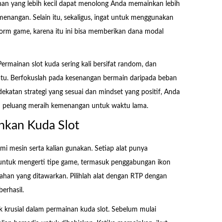
an yang lebih kecil dapat menolong Anda memainkan lebih
angan. Selain itu, sekaligus, ingat untuk menggunakan
orm game, karena itu ini bisa memberikan dana modal
Permainan slot kuda sering kali bersifat random, dan
atu. Berfokuslah pada kesenangan bermain daripada beban
tan strategi yang sesuai dan mindset yang positif, Anda
 peluang meraih kemenangan untuk waktu lama.
nkan Kuda Slot
i mesin serta kalian gunakan. Setiap alat punya
 untuk mengerti tipe game, termasuk penggabungan ikon
bahan yang ditawarkan. Pilihlah alat dengan RTP dengan
erhasil.
 krusial dalam permainan kuda slot. Sebelum mulai