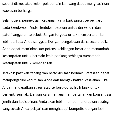
seperti diskusi atau kelompok pemain lain yang dapat menghadirkan
wawasan berharga.
Selanjutnya, pengelolaan keuangan yang baik sangat berpengaruh
pada kesuksesan Anda. Tentukan batasan untuk diri sendiri dan
patuhi anggaran tersebut. Jangan tergoda untuk mempertaruhkan
lebih dari apa Anda sanggup. Dengan pengelolaan dana secara baik,
Anda dapat meminimalkan potensi kehilangan besar dan menambah
kesempatan untuk bermain lebih panjang, sehingga menambah
kesempatan untuk kemenangan.
Terakhir, pastikan tenang dan berfokus saat bermain. Perasaan dapat
mempengaruhi keputusan Anda dan mengakibatkan kesalahan. Jika
Anda mendapatkan stress atau terburu-buru, lebih bijak untuk
berhenti sejenak. Dengan cara menjaga mempertahankan konsentrasi
jernih dan kedisiplinan, Anda akan lebih mampu menerapkan strategi
yang sudah Anda pelajari dan menghadapi kompetisi dengan lebih