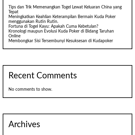
Tips dan Trik Memenangkan Togel Lewat Keluaran China yang
Tepat
Meningkatkan Keahlian Keterampilan Bermain Kuda Poker
menggunakan Rutin Rutin.
Fortuna di Togel Kayu: Apakah Cuma Kebetulan?
Kronologi maupun Evolusi Kuda Poker di Bidang Taruhan
Online
Membongkar Sisi Tersembunyi Kesuksesan di Kudapoker
Recent Comments
No comments to show.
Archives