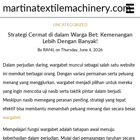
martinatextilemachinery.com
UNCATEGORIZED
Strategi Cermat di dalam Warga Bet: Kemenangan
Lebih Dengan Banyak!
By
RAf4L
on
Thursday, June 4, 2026
Dalam perjudian daring, wargabet muncul sebagai salah satu website
ini memikat berbagai orang. Dengan variasi permainan serta peluang
menang yang menggiurkan, wargabet menjadi pilihan untuk mereka
yang ingin mencoba uji nasib serta taktik pintar dalam berjudi.
Meskipun nasib memegang peranan penting, strategi yang tepat
efektif bisa membantu menambah peluang menang dan secara besar.
wargabet
Mempelajari fungsi wargabet adalah tahapan awal menuju
keberhasilan dalam perjudian. Mulai dari pemasangan taruhan secara