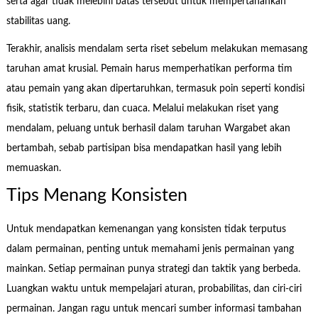
serta agar tidak melebihi batas tersebut untuk mempertahankan
stabilitas uang.
Terakhir, analisis mendalam serta riset sebelum melakukan memasang
taruhan amat krusial. Pemain harus memperhatikan performa tim
atau pemain yang akan dipertaruhkan, termasuk poin seperti kondisi
fisik, statistik terbaru, dan cuaca. Melalui melakukan riset yang
mendalam, peluang untuk berhasil dalam taruhan Wargabet akan
bertambah, sebab partisipan bisa mendapatkan hasil yang lebih
memuaskan.
Tips Menang Konsisten
Untuk mendapatkan kemenangan yang konsisten tidak terputus
dalam permainan, penting untuk memahami jenis permainan yang
mainkan. Setiap permainan punya strategi dan taktik yang berbeda.
Luangkan waktu untuk mempelajari aturan, probabilitas, dan ciri-ciri
permainan. Jangan ragu untuk mencari sumber informasi tambahan