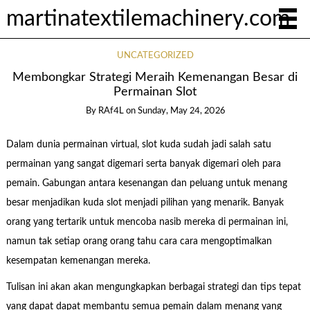
martinatextilemachinery.com
UNCATEGORIZED
Membongkar Strategi Meraih Kemenangan Besar di
Permainan Slot
By
RAf4L
on
Sunday, May 24, 2026
Dalam dunia permainan virtual, slot kuda sudah jadi salah satu
permainan yang sangat digemari serta banyak digemari oleh para
pemain. Gabungan antara kesenangan dan peluang untuk menang
besar menjadikan kuda slot menjadi pilihan yang menarik. Banyak
orang yang tertarik untuk mencoba nasib mereka di permainan ini,
namun tak setiap orang orang tahu cara cara mengoptimalkan
kesempatan kemenangan mereka.
Tulisan ini akan akan mengungkapkan berbagai strategi dan tips tepat
yang dapat dapat membantu semua pemain dalam menang yang