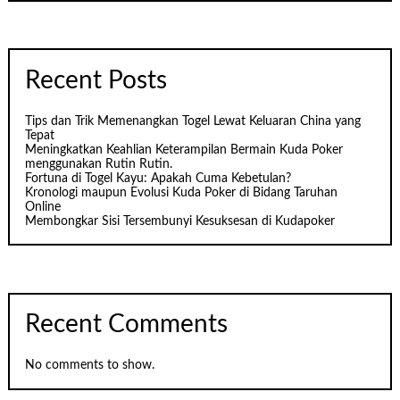
Recent Posts
Tips dan Trik Memenangkan Togel Lewat Keluaran China yang
Tepat
Meningkatkan Keahlian Keterampilan Bermain Kuda Poker
menggunakan Rutin Rutin.
Fortuna di Togel Kayu: Apakah Cuma Kebetulan?
Kronologi maupun Evolusi Kuda Poker di Bidang Taruhan
Online
Membongkar Sisi Tersembunyi Kesuksesan di Kudapoker
Recent Comments
No comments to show.