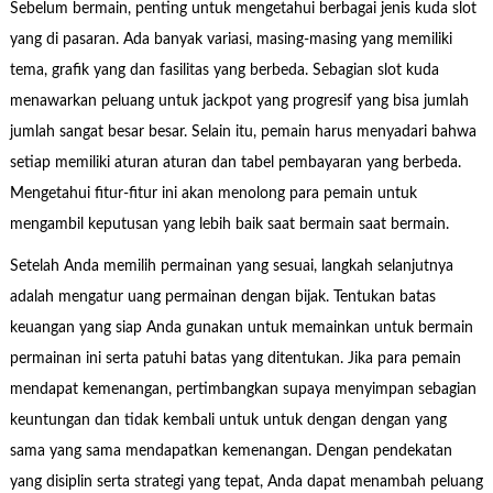
Sebelum bermain, penting untuk mengetahui berbagai jenis kuda slot
yang di pasaran. Ada banyak variasi, masing-masing yang memiliki
tema, grafik yang dan fasilitas yang berbeda. Sebagian slot kuda
menawarkan peluang untuk jackpot yang progresif yang bisa jumlah
jumlah sangat besar besar. Selain itu, pemain harus menyadari bahwa
setiap memiliki aturan aturan dan tabel pembayaran yang berbeda.
Mengetahui fitur-fitur ini akan menolong para pemain untuk
mengambil keputusan yang lebih baik saat bermain saat bermain.
Setelah Anda memilih permainan yang sesuai, langkah selanjutnya
adalah mengatur uang permainan dengan bijak. Tentukan batas
keuangan yang siap Anda gunakan untuk memainkan untuk bermain
permainan ini serta patuhi batas yang ditentukan. Jika para pemain
mendapat kemenangan, pertimbangkan supaya menyimpan sebagian
keuntungan dan tidak kembali untuk untuk dengan dengan yang
sama yang sama mendapatkan kemenangan. Dengan pendekatan
yang disiplin serta strategi yang tepat, Anda dapat menambah peluang