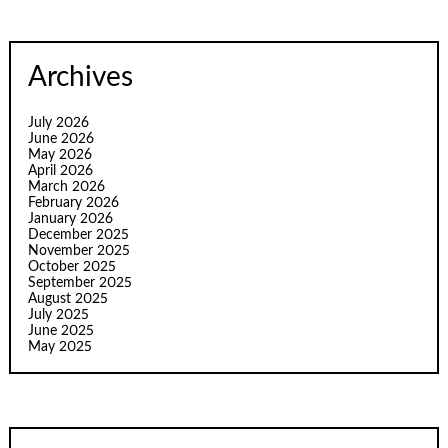
Archives
July 2026
June 2026
May 2026
April 2026
March 2026
February 2026
January 2026
December 2025
November 2025
October 2025
September 2025
August 2025
July 2025
June 2025
May 2025