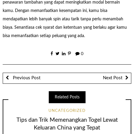
penawaran tambahan yang dapat meningkatkan modal bermain
kamu. Dengan memanfaatkan kesempatan ini, kamu bisa
mendapatkan lebih banyak spin atau tarik tanpa perlu menambah
biaya. Senantiasa cek syarat dan ketentuan yang berlaku agar kamu
bisa memanfaatkan setiap peluang yang ada.
0
Previous Post
Next Post
Related Posts
UNCATEGORIZED
Tips dan Trik Memenangkan Togel Lewat
Keluaran China yang Tepat