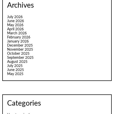
Archives
July 2026
June 2026
May 2026
April 2026
March 2026
February 2026
January 2026
December 2025
November 2025
October 2025
September 2025
August 2025
July 2025
June 2025
May 2025
Categories