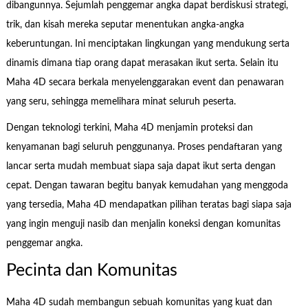
dibangunnya. Sejumlah penggemar angka dapat berdiskusi strategi,
trik, dan kisah mereka seputar menentukan angka-angka
keberuntungan. Ini menciptakan lingkungan yang mendukung serta
dinamis dimana tiap orang dapat merasakan ikut serta. Selain itu
Maha 4D secara berkala menyelenggarakan event dan penawaran
yang seru, sehingga memelihara minat seluruh peserta.
Dengan teknologi terkini, Maha 4D menjamin proteksi dan
kenyamanan bagi seluruh penggunanya. Proses pendaftaran yang
lancar serta mudah membuat siapa saja dapat ikut serta dengan
cepat. Dengan tawaran begitu banyak kemudahan yang menggoda
yang tersedia, Maha 4D mendapatkan pilihan teratas bagi siapa saja
yang ingin menguji nasib dan menjalin koneksi dengan komunitas
penggemar angka.
Pecinta dan Komunitas
Maha 4D sudah membangun sebuah komunitas yang kuat dan