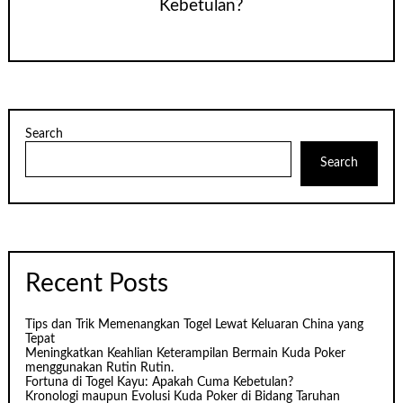
Kebetulan?
Search
Search
Recent Posts
Tips dan Trik Memenangkan Togel Lewat Keluaran China yang
Tepat
Meningkatkan Keahlian Keterampilan Bermain Kuda Poker
menggunakan Rutin Rutin.
Fortuna di Togel Kayu: Apakah Cuma Kebetulan?
Kronologi maupun Evolusi Kuda Poker di Bidang Taruhan