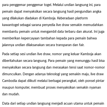
para penggemar penggemar togel. Melalui undian langsung ini, para
pemain dapat menyaksikan secara langsung hasil pengundian angka
yang dilakukan diadakan di Kamboja. Keberadaan platform
kawantogel sebagai sarana penyedia live draw semakin memudahkan
membantu pemain untuk mengambil data terbaru dan akurat. Ini juga
memberikan kepercayaan tambahan kepada para pemain bahwa
jalannya undian dilaksanakan secara transparan dan fair.
Pada setiap sesi undian live draw, nomor yang keluar Kamboja akan
diberitahukan secara langsung. Para pemain yang menunggu hasil bisa
menyaksikan secara langsung dan merasakan tensi saat nomor-nomor
dimunculkan. Dengan adanya teknologi yang semakin maju, live draw
Cambodia dapat diikuti melalui berbagai perangkat, oleh ponsel pintar
maupun komputer, membuat proses menyaksikan semakin nyaman
dan mudah.
Data dari setiap undian langsung menjadi acuan utama untuk pemain