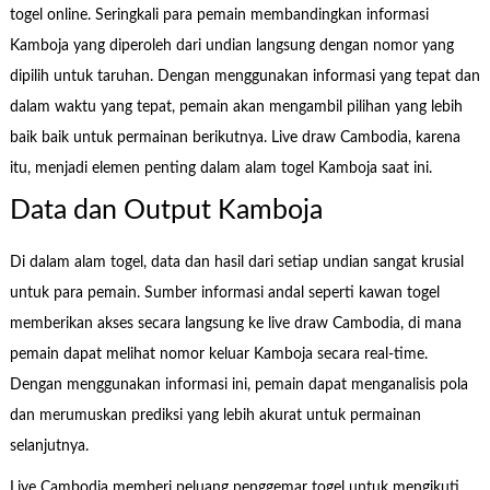
togel online. Seringkali para pemain membandingkan informasi
Kamboja yang diperoleh dari undian langsung dengan nomor yang
dipilih untuk taruhan. Dengan menggunakan informasi yang tepat dan
dalam waktu yang tepat, pemain akan mengambil pilihan yang lebih
baik baik untuk permainan berikutnya. Live draw Cambodia, karena
itu, menjadi elemen penting dalam alam togel Kamboja saat ini.
Data dan Output Kamboja
Di dalam alam togel, data dan hasil dari setiap undian sangat krusial
untuk para pemain. Sumber informasi andal seperti kawan togel
memberikan akses secara langsung ke live draw Cambodia, di mana
pemain dapat melihat nomor keluar Kamboja secara real-time.
Dengan menggunakan informasi ini, pemain dapat menganalisis pola
dan merumuskan prediksi yang lebih akurat untuk permainan
selanjutnya.
Live Cambodia memberi peluang penggemar togel untuk mengikuti