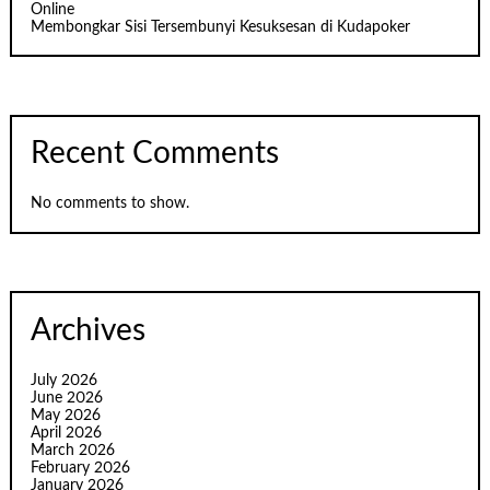
Online
Membongkar Sisi Tersembunyi Kesuksesan di Kudapoker
Recent Comments
No comments to show.
Archives
July 2026
June 2026
May 2026
April 2026
March 2026
February 2026
January 2026