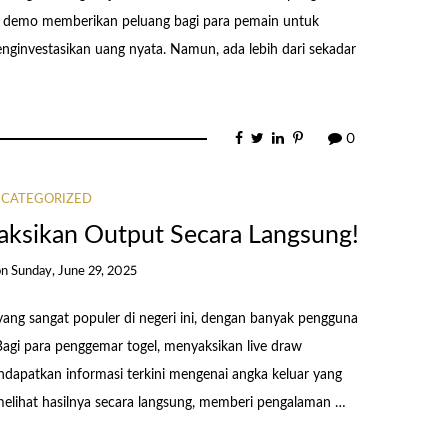
 demo memberikan peluang bagi para pemain untuk
ginvestasikan uang nyata. Namun, ada lebih dari sekadar
0
CATEGORIZED
Saksikan Output Secara Langsung!
on
Sunday, June 29, 2025
yang sangat populer di negeri ini, dengan banyak pengguna
 Bagi para penggemar togel, menyaksikan live draw
dapatkan informasi terkini mengenai angka keluar yang
t melihat hasilnya secara langsung, memberi pengalaman …