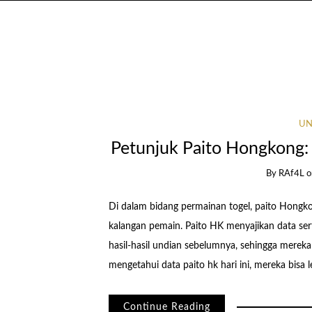
UN
Petunjuk Paito Hongkong:
By
RAf4L
Di dalam bidang permainan togel, paito Hongko
kalangan pemain. Paito HK menyajikan data se
hasil-hasil undian sebelumnya, sehingga merek
mengetahui data paito hk hari ini, mereka bisa
Continue Reading