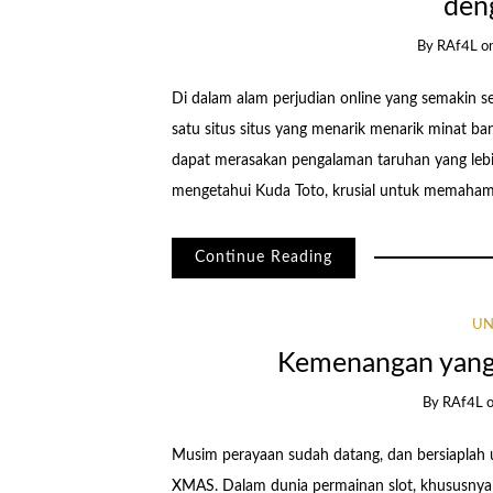
den
By
RAf4L
o
Di dalam alam perjudian online yang semakin s
satu situs situs yang menarik menarik minat ba
dapat merasakan pengalaman taruhan yang lebi
mengetahui Kuda Toto, krusial untuk memahami
Continue Reading
UN
Kemenangan yang
By
RAf4L
Musim perayaan sudah datang, dan bersiaplah 
XMAS. Dalam dunia permainan slot, khususnya 