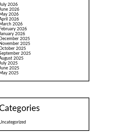
July 2026
June 2026
May 2026
April 2026
March 2026
February 2026
January 2026
December 2025
November 2025
October 2025
September 2025
August 2025
July 2025
June 2025
May 2025
Categories
Uncategorized