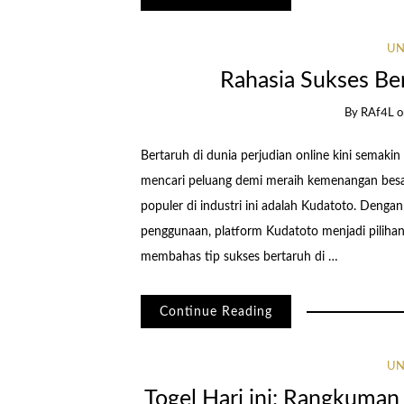
UN
Rahasia Sukses Be
By
RAf4L
Bertaruh di dunia perjudian online kini semakin
mencari peluang demi meraih kemenangan besar
populer di industri ini adalah Kudatoto. Denga
penggunaan, platform Kudatoto menjadi pilihan
membahas tip sukses bertaruh di …
Continue Reading
UN
Togel Hari ini: Rangkuman 