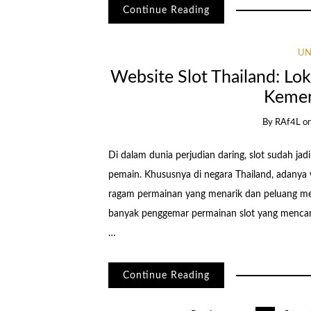
Continue Reading
UN
Website Slot Thailand: L
Kemen
By
RAf4L
o
Di dalam dunia perjudian daring, slot sudah jad
pemain. Khususnya di negara Thailand, adany
ragam permainan yang menarik dan peluang men
banyak penggemar permainan slot yang mencari 
…
Continue Reading