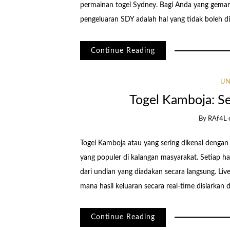
permainan togel Sydney. Bagi Anda yang gemar b
pengeluaran SDY adalah hal yang tidak boleh di
Continue Reading
UN
Togel Kamboja: Se
By
RAf4L
Togel Kamboja atau yang sering dikenal dengan
yang populer di kalangan masyarakat. Setiap h
dari undian yang diadakan secara langsung. Li
mana hasil keluaran secara real-time disiarka
Continue Reading