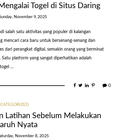
engalai Togel di Situs Daring
Sunday, November 9, 2025
i salah satu aktivitas yang populer di kalangan
g mencari cara baru untuk bersenang-senang dan
 dari perangkat digital, semakin orang yang berminat
 Satu platform yang sangat diperhatikan adalah
 togel …
0
CATEGORIZED
n Latihan Sebelum Melakukan
taruh Nyata
aturday, November 8, 2025