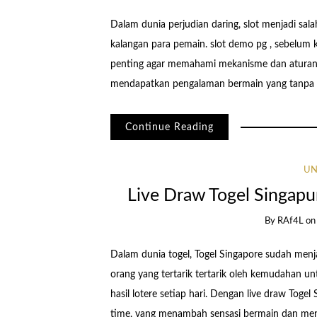
Dalam dunia perjudian daring, slot menjadi sal
kalangan para pemain. slot demo pg , sebelum 
penting agar memahami mekanisme dan aturan p
mendapatkan pengalaman bermain yang tanpa ri
Continue Reading
UN
Live Draw Togel Singapu
By
RAf4L
o
Dalam dunia togel, Togel Singapore sudah menja
orang yang tertarik tertarik oleh kemudahan u
hasil lotere setiap hari. Dengan live draw Togel
time, yang menambah sensasi bermain dan mena