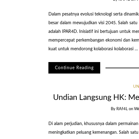
Dalam pesatnya evolusi teknologi serta dinami
besar dalam mewujudkan visi 2045. Salah satu 
adalah IPAR4D. Inisiatif ini bertujuan untuk m
mempercepat perkembangan ekonomi dan kemaju
kuat untuk mendorong kolaborasi kolaborasi …
Continue Reading
UN
Undian Langsung HK: Me
By
RAf4L
on
We
Di alam perjudian, khususnya dalam permainan t
meningkatkan peluang kemenangan. Salah satu 