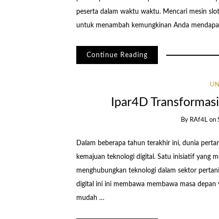
peserta dalam waktu waktu. Mencari mesin slot 
untuk menambah kemungkinan Anda mendapatk
Continue Reading
UN
Ipar4D Transformasi 
By
RAf4L
on
Dalam beberapa tahun terakhir ini, dunia perta
kemajuan teknologi digital. Satu inisiatif yang 
menghubungkan teknologi dalam sektor pertani
digital ini ini membawa membawa masa depan 
mudah …