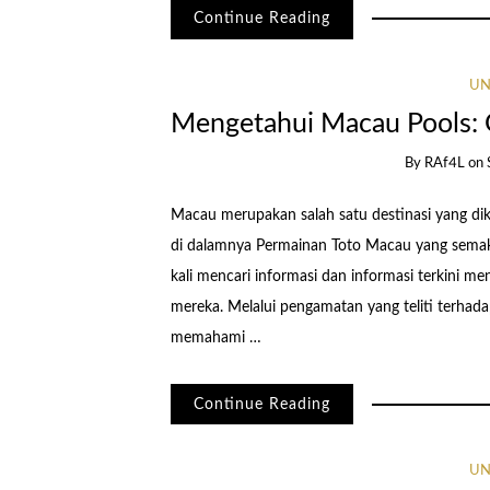
Continue Reading
UN
Mengetahui Macau Pools: 
By
RAf4L
on
Macau merupakan salah satu destinasi yang dik
di dalamnya Permainan Toto Macau yang semaki
kali mencari informasi dan informasi terkini
mereka. Melalui pengamatan yang teliti terhadap
memahami …
Continue Reading
UN