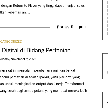
dengan Return to Player yang tinggi dapat menjadi solusi
an keberhasilan. …
0
CATEGORIZED
Digital di Bidang Pertanian
Sunday, November 9, 2025
nian saat ini mengalami perubahan signifikan berkat
mencuri perhatian di adalah Ipar4d, yaitu platform yang
an untuk meningkatkan output dan kinerja. Transformasi
yang cerah bagi semua petani, yang membuat mereka lebih