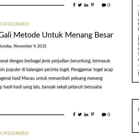
0
CATEGORIZED
Gali Metode Untuk Menang Besar
Sunday, November 9, 2025
enal dengan berbagai jenis perjudian beruntung, termasuk
n populer di kalangan pecinta togel. Penggemar togel acap
 mengenai hasil Macau untuk menambah peluang menang
 hasil-hasil yang lalu, banyak sekali petaruh berusaha
0
CATEGORIZED