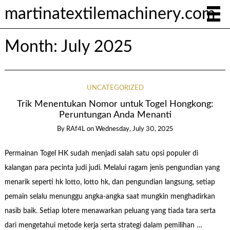
martinatextilemachinery.com
Month:
July 2025
UNCATEGORIZED
Trik Menentukan Nomor untuk Togel Hongkong:
Peruntungan Anda Menanti
By
RAf4L
on
Wednesday, July 30, 2025
Permainan Togel HK sudah menjadi salah satu opsi populer di
kalangan para pecinta judi judi. Melalui ragam jenis pengundian yang
menarik seperti hk lotto, lotto hk, dan pengundian langsung, setiap
pemain selalu menunggu angka-angka saat mungkin menghadirkan
nasib baik. Setiap lotere menawarkan peluang yang tiada tara serta
dari mengetahui metode kerja serta strategi dalam pemilihan …