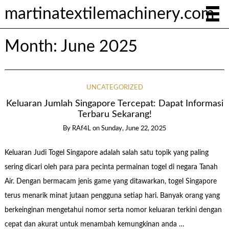
martinatextilemachinery.com
Month:
June 2025
UNCATEGORIZED
Keluaran Jumlah Singapore Tercepat: Dapat Informasi
Terbaru Sekarang!
By
RAf4L
on
Sunday, June 22, 2025
Keluaran Judi Togel Singapore adalah salah satu topik yang paling
sering dicari oleh para para pecinta permainan togel di negara Tanah
Air. Dengan bermacam jenis game yang ditawarkan, togel Singapore
terus menarik minat jutaan pengguna setiap hari. Banyak orang yang
berkeinginan mengetahui nomor serta nomor keluaran terkini dengan
cepat dan akurat untuk menambah kemungkinan anda …