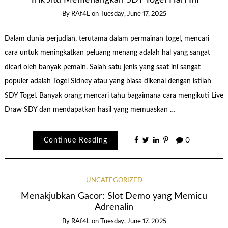
By
RAf4L
on
Tuesday, June 17, 2025
Dalam dunia perjudian, terutama dalam permainan togel, mencari
cara untuk meningkatkan peluang menang adalah hal yang sangat
dicari oleh banyak pemain. Salah satu jenis yang saat ini sangat
populer adalah Togel Sidney atau yang biasa dikenal dengan istilah
SDY Togel. Banyak orang mencari tahu bagaimana cara mengikuti Live
Draw SDY dan mendapatkan hasil yang memuaskan …
Continue Reading
0
UNCATEGORIZED
Menakjubkan Gacor: Slot Demo yang Memicu
Adrenalin
By
RAf4L
on
Tuesday, June 17, 2025