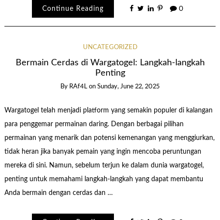
Continue Reading
0
UNCATEGORIZED
Bermain Cerdas di Wargatogel: Langkah-langkah
Penting
By
RAf4L
on
Sunday, June 22, 2025
Wargatogel telah menjadi platform yang semakin populer di kalangan
para penggemar permainan daring. Dengan berbagai pilihan
permainan yang menarik dan potensi kemenangan yang menggiurkan,
tidak heran jika banyak pemain yang ingin mencoba peruntungan
mereka di sini. Namun, sebelum terjun ke dalam dunia wargatogel,
penting untuk memahami langkah-langkah yang dapat membantu
Anda bermain dengan cerdas dan …