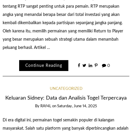
tentang RTP sangat penting untuk para pemain. RTP merupakan
angka yang menandai berapa besar dari total investasi yang akan
kembali dikembalikan kepada partisipan sepanjang jangka panjang.
Oleh karena itu, memilih permainan yang memiliki Return to Player
yang besar merupakan sebuah strategi utama dalam menambah
peluang berhasil. Artikel …
Continue Reading
0
UNCATEGORIZED
Keluaran Sidney: Data dan Analisis Togel Terpercaya
By
RAf4L
on
Saturday, June 14, 2025
Di era digital ini, permainan togel semakin populer di kalangan
masyarakat. Salah satu platform yang banyak diperbincangkan adalah