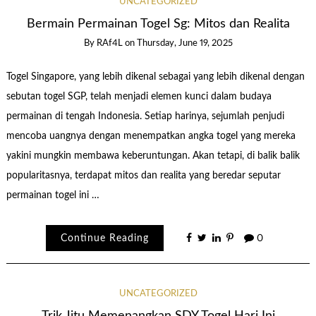
UNCATEGORIZED
Bermain Permainan Togel Sg: Mitos dan Realita
By
RAf4L
on
Thursday, June 19, 2025
Togel Singapore, yang lebih dikenal sebagai yang lebih dikenal dengan
sebutan togel SGP, telah menjadi elemen kunci dalam budaya
permainan di tengah Indonesia. Setiap harinya, sejumlah penjudi
mencoba uangnya dengan menempatkan angka togel yang mereka
yakini mungkin membawa keberuntungan. Akan tetapi, di balik balik
popularitasnya, terdapat mitos dan realita yang beredar seputar
permainan togel ini …
Continue Reading
0
UNCATEGORIZED
Trik Jitu Memenangkan SDY Togel Hari Ini